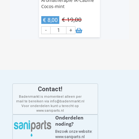
Aromatherapie IR-Cabine
Cocos-mint
€ 19,00
€ 8,00
-
+
Contact!
Badenmarkt is momenteel alleen per
mail te bereiken via info@badenmarkt.nl
Voor onderdelen kunt u terecht op
www.saniparts.nl
Onderdelen
noding?
Bezoek onze website:
www.saniparts.nl