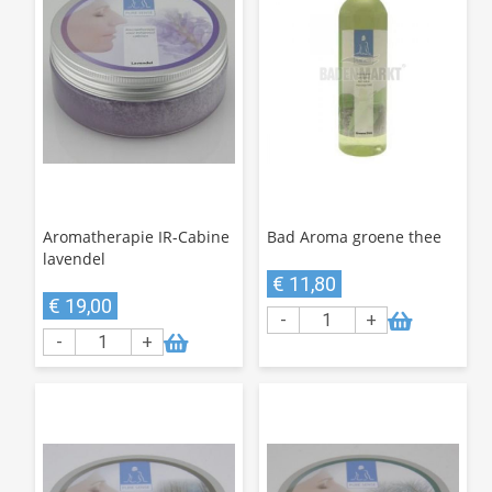
Aromatherapie IR-Cabine
Bad Aroma groene thee
lavendel
€ 11,80
€ 19,00
-
+
-
+